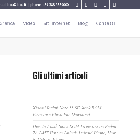
mail
ibot@ibot.it
| phone
+39 388 9550000
Grafica
Video
Siti internet
Blog
Contatti
Gli ultimi articoli
Xiaomi Redmi Note 11 SE Stock ROM
Firmware Flash File Download
How to Flash Stock ROM Firmware on Redmi
7A UMT How to Unlock Android Phone, How
to Unlock iPhone