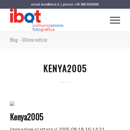
email
ibot@ibot.it
| phone
+39 388 9550000
Blog - Ultime notizie
KENYA2005
Kenya2005
Immagine scattata il 2005:08:18 16:14:31.