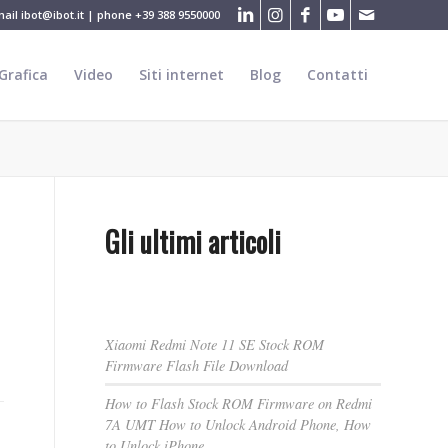
mail
ibot@ibot.it
| phone
+39 388 9550000
Grafica
Video
Siti internet
Blog
Contatti
Gli ultimi articoli
Xiaomi Redmi Note 11 SE Stock ROM
Firmware Flash File Download
How to Flash Stock ROM Firmware on Redmi
7A UMT How to Unlock Android Phone, How
to Unlock iPhone