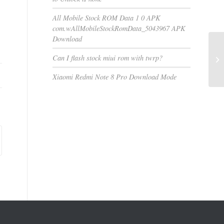
All Mobile Stock ROM Data 1 0 APK
com.wAllMobileStockRomData_5043967 APK
Download
Can I flash stock miui rom with twrp?
Xiaomi Redmi Note 8 Pro Download Mode