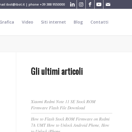
mail
ibot@ibot.it
| phone
+39 388 9550000
Grafica
Video
Siti internet
Blog
Contatti
Gli ultimi articoli
Xiaomi Redmi Note 11 SE Stock ROM
Firmware Flash File Download
How to Flash Stock ROM Firmware on Redmi
7A UMT How to Unlock Android Phone, How
to Unlock iPhone