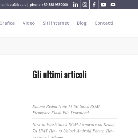
mail
ibot@ibot.it
| phone
+39 388 9550000
Grafica
Video
Siti internet
Blog
Contatti
Gli ultimi articoli
Xiaomi Redmi Note 11 SE Stock ROM
Firmware Flash File Download
How to Flash Stock ROM Firmware on Redmi
7A UMT How to Unlock Android Phone, How
to Unlock iPhone