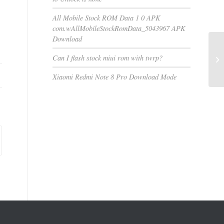
All Mobile Stock ROM Data 1 0 APK
com.wAllMobileStockRomData_5043967 APK
Download
Can I flash stock miui rom with twrp?
Xiaomi Redmi Note 8 Pro Download Mode