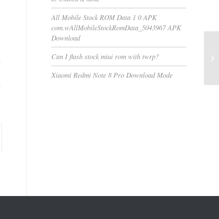
All Mobile Stock ROM Data 1 0 APK
com.wAllMobileStockRomData_5043967 APK
Download
Can I flash stock miui rom with twrp?
Xiaomi Redmi Note 8 Pro Download Mode