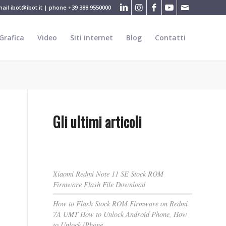
mail
ibot@ibot.it
| phone
+39 388 9550000
Grafica
Video
Siti internet
Blog
Contatti
Gli ultimi articoli
Xiaomi Redmi Note 11 SE Stock ROM
Firmware Flash File Download
How to Flash Stock ROM Firmware on Redmi
7A UMT How to Unlock Android Phone, How
to Unlock iPhone