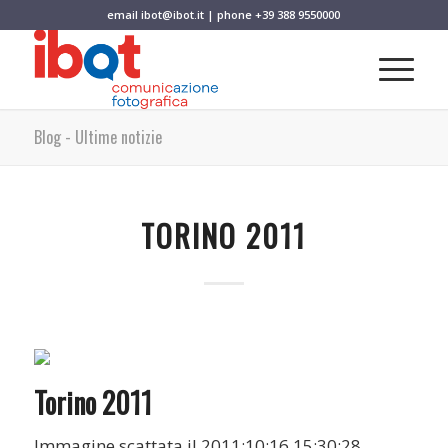
email
ibot@ibot.it
| phone
+39 388 9550000
Blog - Ultime notizie
TORINO 2011
Torino 2011
Immagine scattata il 2011:10:16 15:30:28.