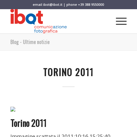
email
ibot@ibot.it
| phone
+39 388 9550000
Blog - Ultime notizie
TORINO 2011
Torino 2011
Immagine scattata il 2011:10:16 15:25:40.