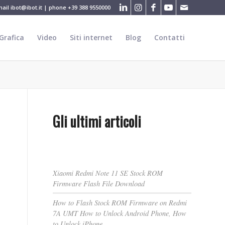
mail
ibot@ibot.it
| phone
+39 388 9550000
Grafica
Video
Siti internet
Blog
Contatti
Gli ultimi articoli
Xiaomi Redmi Note 11 SE Stock ROM
Firmware Flash File Download
How to Flash Stock ROM Firmware on Redmi
7A UMT How to Unlock Android Phone, How
to Unlock iPhone