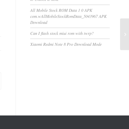
All Mobile Stock ROM Data 1 0 APK
com.wAllMobileStockRomData_5043967 APK
Download
Can I flash stock miui rom with twrp?
Xiaomi Redmi Note 8 Pro Download Mode