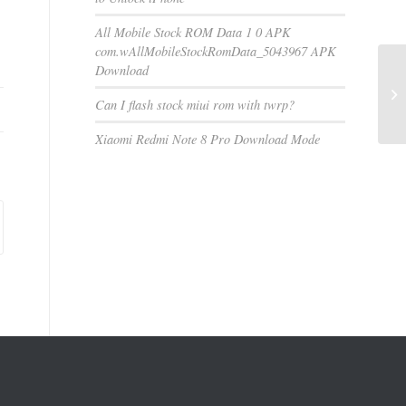
All Mobile Stock ROM Data 1 0 APK
com.wAllMobileStockRomData_5043967 APK
Download
Can I flash stock miui rom with twrp?
Xiaomi Redmi Note 8 Pro Download Mode