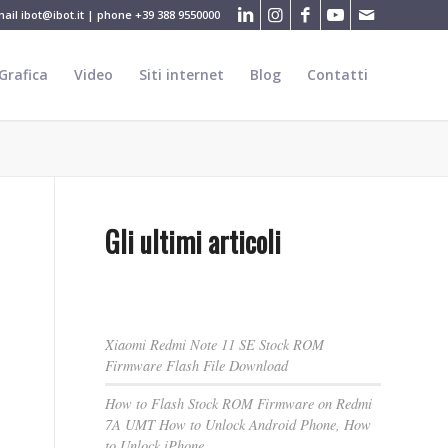
mail
ibot@ibot.it
| phone
+39 388 9550000
Grafica
Video
Siti internet
Blog
Contatti
Gli ultimi articoli
Xiaomi Redmi Note 11 SE Stock ROM
Firmware Flash File Download
How to Flash Stock ROM Firmware on Redmi
7A UMT How to Unlock Android Phone, How
to Unlock iPhone