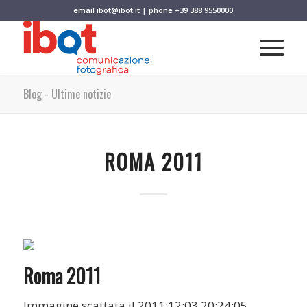
email
ibot@ibot.it
| phone
+39 388 9550000
Blog - Ultime notizie
ROMA 2011
Roma 2011
Immagine scattata il 2011:12:03 20:24:05.