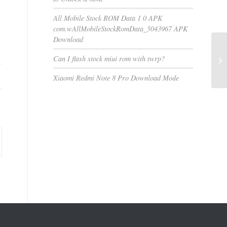
All Mobile Stock ROM Data 1 0 APK
com.wAllMobileStockRomData_5043967 APK
Download
Can I flash stock miui rom with twrp?
Xiaomi Redmi Note 8 Pro Download Mode