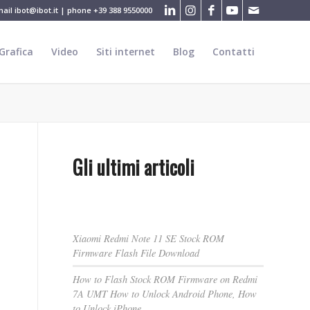
mail
ibot@ibot.it
| phone
+39 388 9550000
Grafica
Video
Siti internet
Blog
Contatti
Gli ultimi articoli
Xiaomi Redmi Note 11 SE Stock ROM
Firmware Flash File Download
How to Flash Stock ROM Firmware on Redmi
7A UMT How to Unlock Android Phone, How
to Unlock iPhone