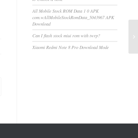
All Mobile Stock ROM Data 1 0 APK
com.wAllMobileStockRomData_5043967 APK
Download
Can I flash stock miui rom with twrp?
Xiaomi Redmi Note 8 Pro Download Mode