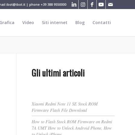
mail
ibot@ibot.it
| phone
+39 388 9550000
Grafica
Video
Siti internet
Blog
Contatti
Gli ultimi articoli
Xiaomi Redmi Note 11 SE Stock ROM
Firmware Flash File Download
How to Flash Stock ROM Firmware on Redmi
7A UMT How to Unlock Android Phone, How
to Unlock iPhone