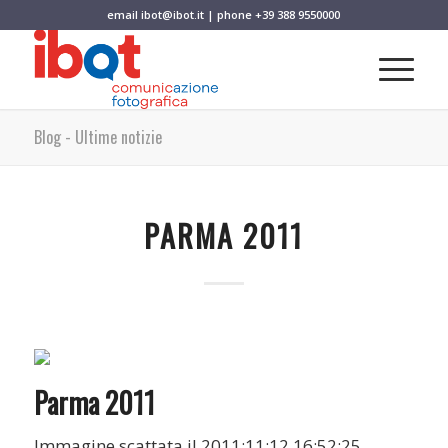
email
ibot@ibot.it
| phone
+39 388 9550000
Blog - Ultime notizie
PARMA 2011
Parma 2011
Immagine scattata il 2011:11:12 16:52:25.