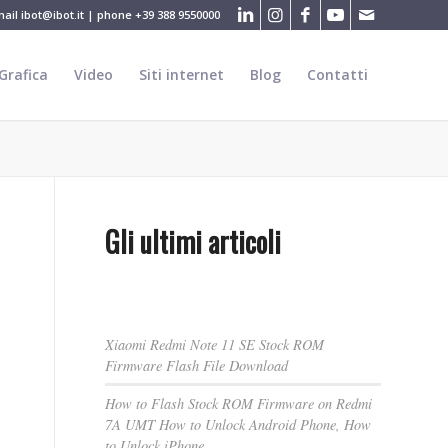
mail
ibot@ibot.it
| phone
+39 388 9550000
Grafica
Video
Siti internet
Blog
Contatti
Gli ultimi articoli
Xiaomi Redmi Note 11 SE Stock ROM
Firmware Flash File Download
How to Flash Stock ROM Firmware on Redmi
7A UMT How to Unlock Android Phone, How
to Unlock iPhone