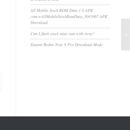
All Mobile Stock ROM Data 1 0 APK
com.wAllMobileStockRomData_5043967 APK
Download
Can I flash stock miui rom with twrp?
Xiaomi Redmi Note 8 Pro Download Mode