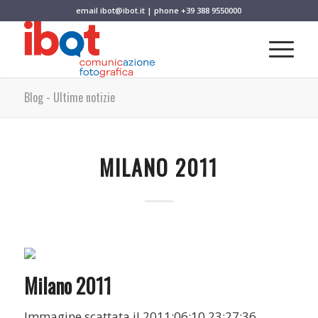
email
ibot@ibot.it
| phone
+39 388 9550000
Blog - Ultime notizie
MILANO 2011
Milano 2011
Immagine scattata il 2011:06:10 23:27:36.