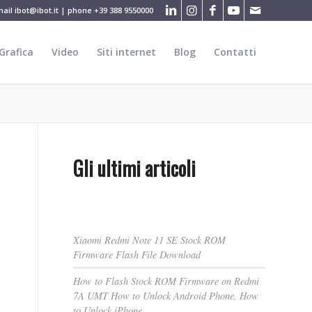
mail
ibot@ibot.it
| phone
+39 388 9550000
Grafica
Video
Siti internet
Blog
Contatti
Gli ultimi articoli
Xiaomi Redmi Note 11 SE Stock ROM
Firmware Flash File Download
How to Flash Stock ROM Firmware on Redmi
7A UMT How to Unlock Android Phone, How
to Unlock iPhone