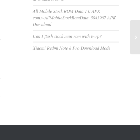
All Mobile Stock ROM Data 1 0 APK
com.wAllMobileStockRomData_5043967 APK
Download
Can I flash stock miui rom with twrp?
Xiaomi Redmi Note 8 Pro Download Mode