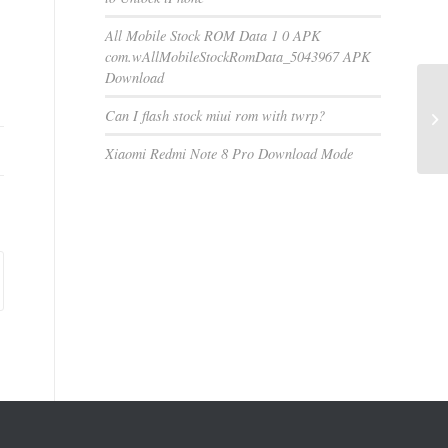
All Mobile Stock ROM Data 1 0 APK
com.wAllMobileStockRomData_5043967 APK
Download
Can I flash stock miui rom with twrp?
Xiaomi Redmi Note 8 Pro Download Mode