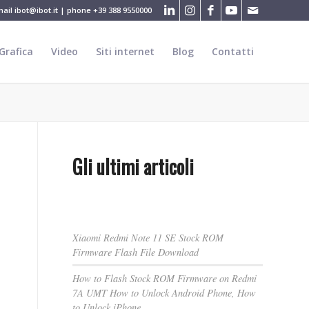
mail
ibot@ibot.it
| phone
+39 388 9550000
Grafica
Video
Siti internet
Blog
Contatti
Gli ultimi articoli
Xiaomi Redmi Note 11 SE Stock ROM
Firmware Flash File Download
How to Flash Stock ROM Firmware on Redmi
7A UMT How to Unlock Android Phone, How
to Unlock iPhone