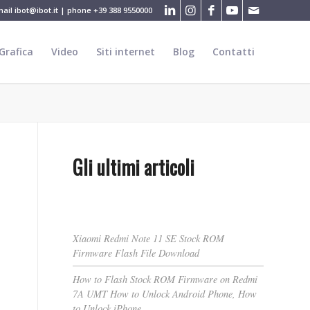
mail
ibot@ibot.it
| phone
+39 388 9550000
Grafica
Video
Siti internet
Blog
Contatti
Gli ultimi articoli
Xiaomi Redmi Note 11 SE Stock ROM
Firmware Flash File Download
How to Flash Stock ROM Firmware on Redmi
7A UMT How to Unlock Android Phone, How
to Unlock iPhone