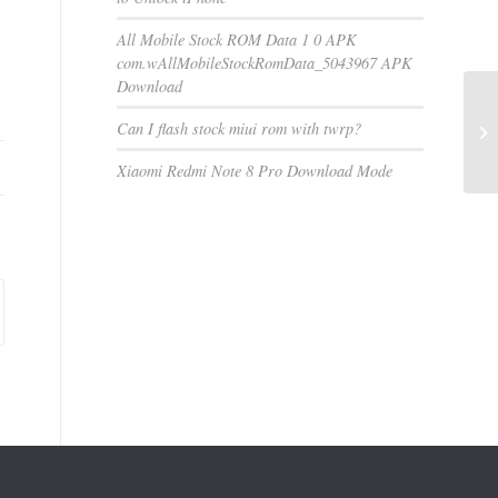
All Mobile Stock ROM Data 1 0 APK
com.wAllMobileStockRomData_5043967 APK
Download
Can I flash stock miui rom with twrp?
Xiaomi Redmi Note 8 Pro Download Mode