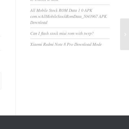
All Mobile Stock ROM Data 1 0 APK
com.wAllMobileStockRomData_5043967 APK
Download
Can I flash stock miui rom with twrp?
Xiaomi Redmi Note 8 Pro Download Mode