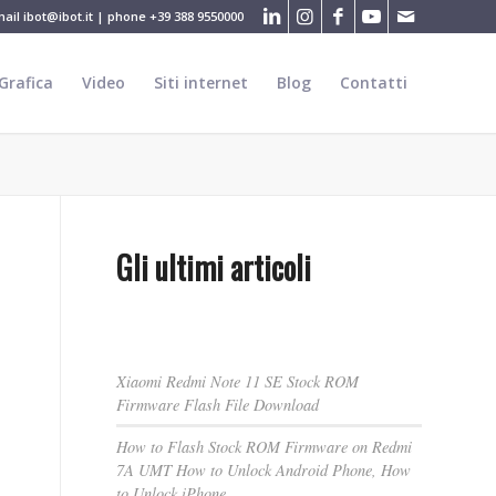
mail
ibot@ibot.it
| phone
+39 388 9550000
Grafica
Video
Siti internet
Blog
Contatti
Gli ultimi articoli
Xiaomi Redmi Note 11 SE Stock ROM
Firmware Flash File Download
How to Flash Stock ROM Firmware on Redmi
7A UMT How to Unlock Android Phone, How
to Unlock iPhone