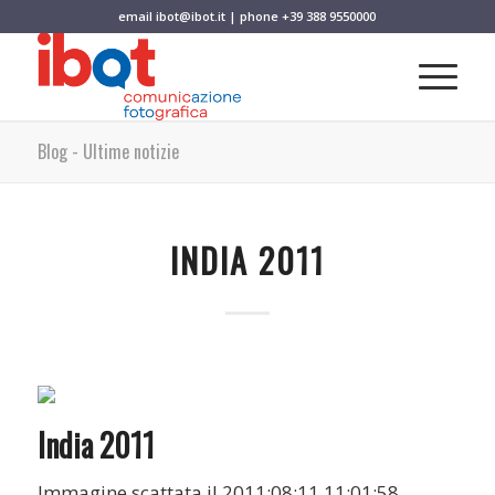
email
ibot@ibot.it
| phone
+39 388 9550000
Blog - Ultime notizie
INDIA 2011
India 2011
Immagine scattata il 2011:08:11 11:01:58.