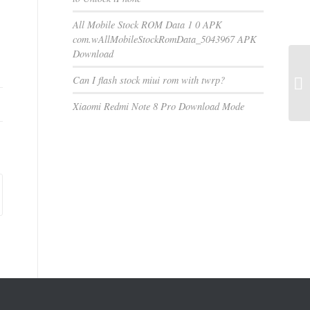
All Mobile Stock ROM Data 1 0 APK
com.wAllMobileStockRomData_5043967 APK
Download
Can I flash stock miui rom with twrp?
Xiaomi Redmi Note 8 Pro Download Mode