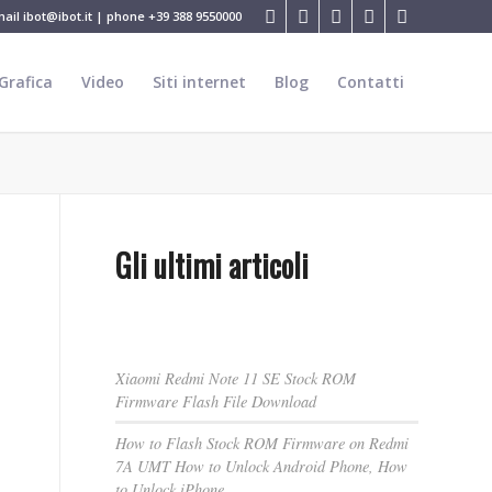
mail
ibot@ibot.it
| phone
+39 388 9550000
Grafica
Video
Siti internet
Blog
Contatti
Gli ultimi articoli
Xiaomi Redmi Note 11 SE Stock ROM
Firmware Flash File Download
How to Flash Stock ROM Firmware on Redmi
7A UMT How to Unlock Android Phone, How
to Unlock iPhone