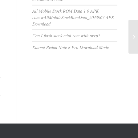
All Mobile Stock ROM Data 1 0 APK
com.wAllMobileStockRomData_5043967 APK
Download
Can I flash stock miui rom with twrp?
Xiaomi Redmi Note 8 Pro Download Mode