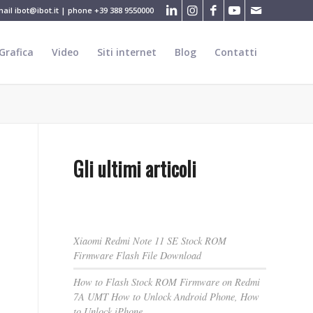
mail
ibot@ibot.it
| phone
+39 388 9550000
Grafica
Video
Siti internet
Blog
Contatti
Gli ultimi articoli
Xiaomi Redmi Note 11 SE Stock ROM
Firmware Flash File Download
How to Flash Stock ROM Firmware on Redmi
7A UMT How to Unlock Android Phone, How
to Unlock iPhone