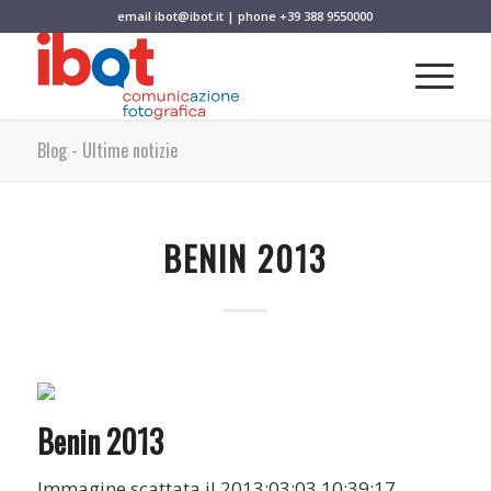
email
ibot@ibot.it
| phone
+39 388 9550000
Blog - Ultime notizie
BENIN 2013
Benin 2013
Immagine scattata il 2013:03:03 10:39:17.