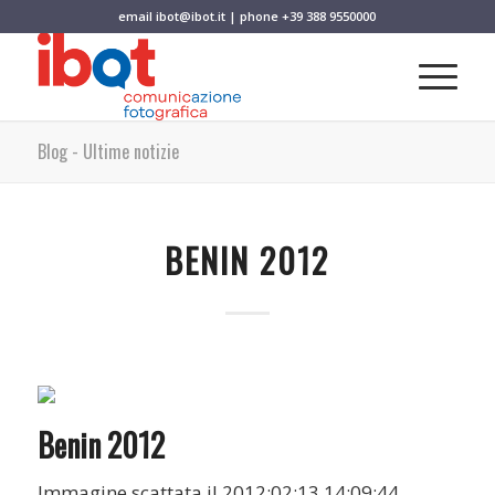
email
ibot@ibot.it
| phone
+39 388 9550000
Blog - Ultime notizie
BENIN 2012
Benin 2012
Immagine scattata il 2012:02:13 14:09:44.