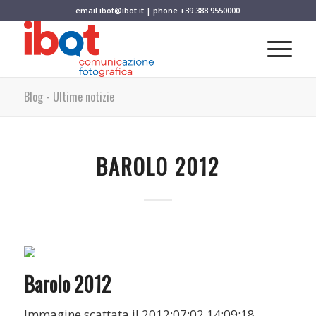
email
ibot@ibot.it
| phone
+39 388 9550000
Blog - Ultime notizie
BAROLO 2012
Barolo 2012
Immagine scattata il 2012:07:02 14:09:18.