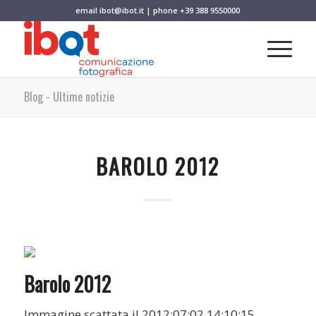
email
ibot@ibot.it
| phone
+39 388 9550000
Blog - Ultime notizie
BAROLO 2012
Barolo 2012
Immagine scattata il 2012:07:02 14:10:15.