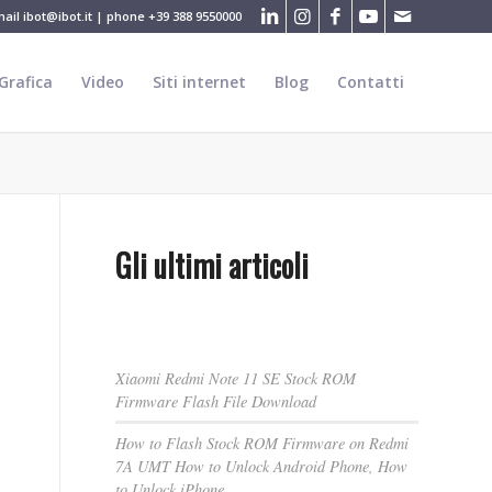
mail
ibot@ibot.it
| phone
+39 388 9550000
Grafica
Video
Siti internet
Blog
Contatti
Gli ultimi articoli
Xiaomi Redmi Note 11 SE Stock ROM
Firmware Flash File Download
How to Flash Stock ROM Firmware on Redmi
7A UMT How to Unlock Android Phone, How
to Unlock iPhone