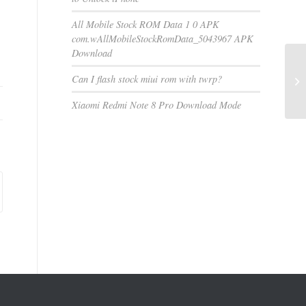
All Mobile Stock ROM Data 1 0 APK
com.wAllMobileStockRomData_5043967 APK
Download
Can I flash stock miui rom with twrp?
Xiaomi Redmi Note 8 Pro Download Mode