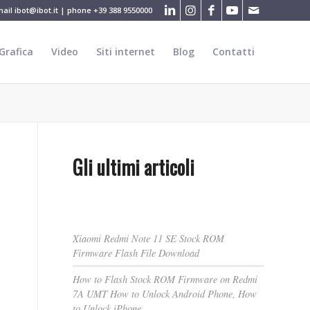
mail
ibot@ibot.it
| phone
+39 388 9550000
Grafica
Video
Siti internet
Blog
Contatti
Gli ultimi articoli
Xiaomi Redmi Note 11 SE Stock ROM
Firmware Flash File Download
How to Flash Stock ROM Firmware on Redmi
7A UMT How to Unlock Android Phone, How
to Unlock iPhone