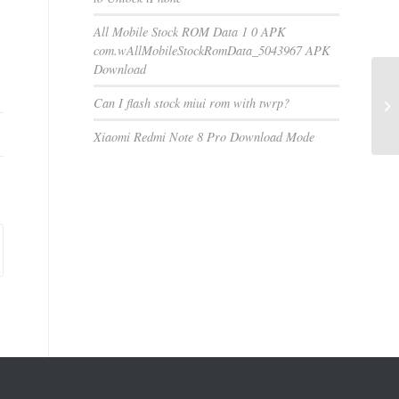
All Mobile Stock ROM Data 1 0 APK
com.wAllMobileStockRomData_5043967 APK
Download
Can I flash stock miui rom with twrp?
Xiaomi Redmi Note 8 Pro Download Mode