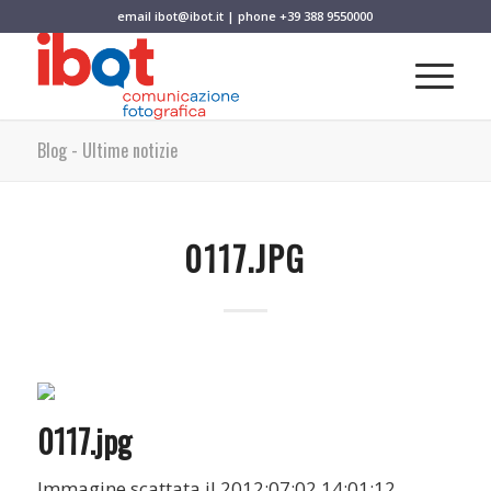
email
ibot@ibot.it
| phone
+39 388 9550000
Blog - Ultime notizie
0117.JPG
0117.jpg
Immagine scattata il 2012:07:02 14:01:12.