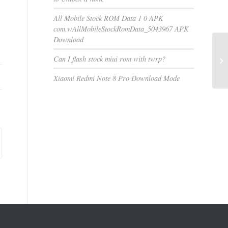
All Mobile Stock ROM Data 1 0 APK
com.wAllMobileStockRomData_5043967 APK
Download
Can I flash stock miui rom with twrp?
Xiaomi Redmi Note 8 Pro Download Mode