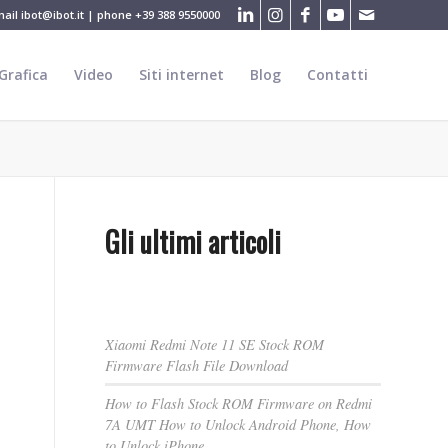
mail
ibot@ibot.it
| phone
+39 388 9550000
Grafica
Video
Siti internet
Blog
Contatti
Gli ultimi articoli
Xiaomi Redmi Note 11 SE Stock ROM
Firmware Flash File Download
How to Flash Stock ROM Firmware on Redmi
7A UMT How to Unlock Android Phone, How
to Unlock iPhone